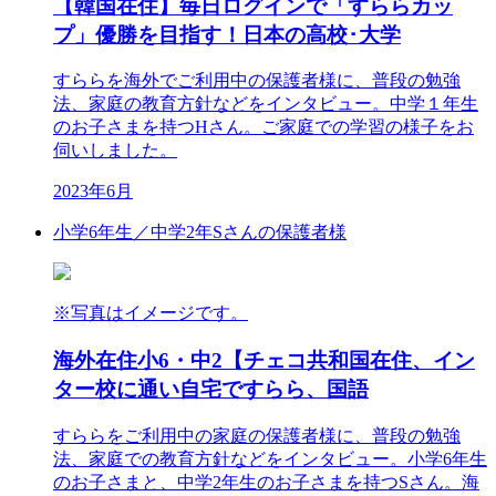
【韓国在住】毎日ログインで「すららカッ
プ」優勝を目指す！日本の高校･大学
すららを海外でご利用中の保護者様に、普段の勉強
法、家庭の教育方針などをインタビュー。中学１年生
のお子さまを持つHさん。ご家庭での学習の様子をお
伺いしました。
2023年6月
小学6年生／中学2年
Sさんの保護者様
※写真はイメージです。
海外在住小6・中2【チェコ共和国在住、イン
ター校に通い自宅ですらら、国語
すららをご利用中の家庭の保護者様に、普段の勉強
法、家庭での教育方針などをインタビュー。小学6年生
のお子さまと、中学2年生のお子さまを持つSさん。海