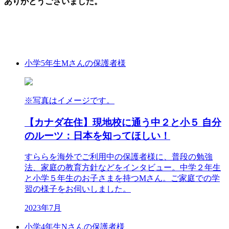
ありがとうございました。
小学5年生
Mさんの保護者様
※写真はイメージです。
【カナダ在住】現地校に通う中２と小５ 自分
のルーツ：日本を知ってほしい！
すららを海外でご利用中の保護者様に、普段の勉強
法、家庭の教育方針などをインタビュー。中学２年生
と小学５年生のお子さまを持つMさん。ご家庭での学
習の様子をお伺いしました。
2023年7月
小学4年生
Nさんの保護者様