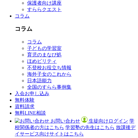
保護者向け講座
すららクエスト
コラム
コラム
コラム
子どもの学習室
育児のまなび処
ほめビリティ
不登校お役立ち情報
海外子女のこれから
日本語能力
全国のすらら事例集
入会お申し込み
無料体験
資料請求
無料LINE相談
お問い合わせ
生徒向けログイン
学
校関係者の方はこちら
学習塾の先生はこちら
放課後デ
イサービス向けサイトはこちら