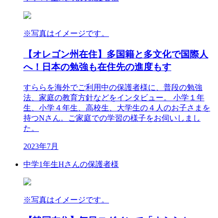
※写真はイメージです。
【オレゴン州在住】多国籍と多文化で国際人
へ！日本の勉強も在住先の進度もす
すららを海外でご利用中の保護者様に、普段の勉強
法、家庭の教育方針などをインタビュー。 小学１年
生、小学４年生、高校生、大学生の４人のお子さまを
持つNさん。ご家庭での学習の様子をお伺いしまし
た。
2023年7月
中学1年生
Hさんの保護者様
※写真はイメージです。