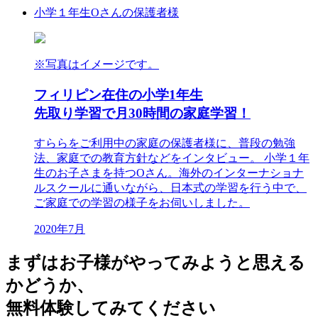
小学１年生
Oさんの保護者様
※写真はイメージです。
フィリピン在住の小学1年生
先取り学習で月30時間の家庭学習！
すららをご利用中の家庭の保護者様に、普段の勉強
法、家庭での教育方針などをインタビュー。 小学１年
生のお子さまを持つOさん。海外のインターナショナ
ルスクールに通いながら、日本式の学習を行う中で、
ご家庭での学習の様子をお伺いしました。
2020年7月
まずはお子様が
やってみよう
と思える
かどうか、
無料体験してみてください